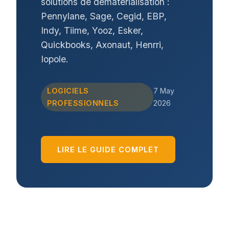
solutions de dematerialisation :
Pennylane, Sage, Cegid, EBP,
Indy, Tiime, Yooz, Esker,
Quickbooks, Axonaut, Henrri,
Iopole.
LOGICIELS
7 May
PROFESSIONNELS
2026
LIRE LE GUIDE COMPLET