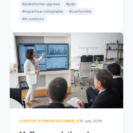
#plateforme-agreee
#pdp
#expertise-comptable
#conformite
#in-extenso
LOGICIELS PROFESSIONNELS
31 July 2026