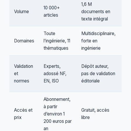
1,6 M
10 000+
32
Volume
documents en
articles
do
texte intégral
Toute
Multidisciplinaire,
Domaines
l’ingénierie, 11
forte en
Mul
thématiques
ingénierie
Validation
Experts,
Dépôt auteur,
Pub
et
adossé NF,
pas de validation
édi
normes
EN, ISO
éditoriale
con
Abonnement,
à partir
Gra
Accès et
Gratuit, accès
d’environ 1
l’E
prix
libre
200 euros par
nat
an