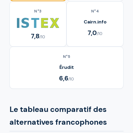
N°3
N°4
Cairn.info
7,0
/10
7,8
/10
N°5
Érudit
6,6
/10
Le tableau comparatif des
alternatives francophones