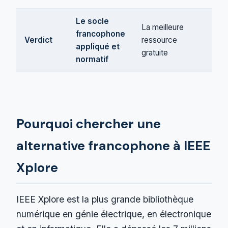
Le socle
La meilleure
Le
francophone
Verdict
ressource
vo
appliqué et
gratuite
re
normatif
Pourquoi chercher une
alternative francophone à IEEE
Xplore
IEEE Xplore est la plus grande bibliothèque
numérique en génie électrique, en électronique