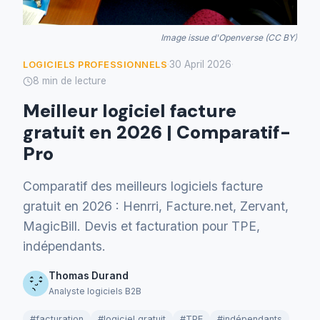
Image issue d'Openverse (CC BY)
30 April 2026
LOGICIELS PROFESSIONNELS
·
·
8 min de lecture
Meilleur logiciel facture
gratuit en 2026 | Comparatif-
Pro
Comparatif des meilleurs logiciels facture
gratuit en 2026 : Henrri, Facture.net, Zervant,
MagicBill. Devis et facturation pour TPE,
indépendants.
Thomas Durand
Analyste logiciels B2B
#facturation
#logiciel gratuit
#TPE
#indépendants