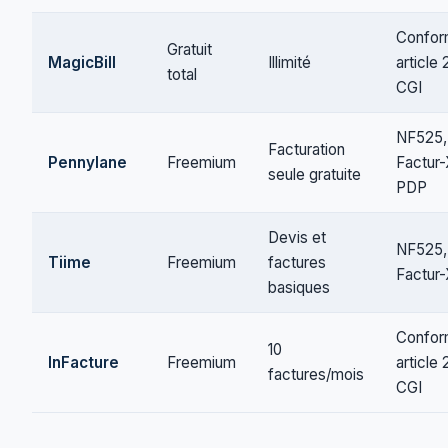
Confo
Gratuit
MagicBill
Illimité
article
total
CGI
NF525,
Facturation
Pennylane
Freemium
Factur-
seule gratuite
PDP
Devis et
NF525,
Tiime
Freemium
factures
Factur
basiques
Confo
10
InFacture
Freemium
article
factures/mois
CGI