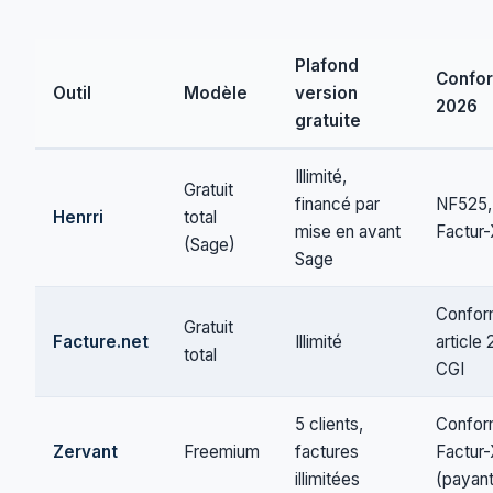
Plafond
Confor
Outil
Modèle
version
2026
gratuite
Illimité,
Gratuit
financé par
NF525,
Henrri
total
mise en avant
Factur
(Sage)
Sage
Confo
Gratuit
Facture.net
Illimité
article
total
CGI
5 clients,
Confor
Zervant
Freemium
factures
Factur
illimitées
(payant