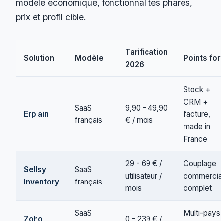
modèle économique, fonctionnalités phares,
prix et profil cible.
Tarification
Solution
Modèle
Points for
2026
Stock +
CRM +
SaaS
9,90 - 49,90
Erplain
facture,
français
€ / mois
made in
France
29 - 69 € /
Couplage
Sellsy
SaaS
utilisateur /
commercia
Inventory
français
mois
complet
SaaS
Multi-pays
Zoho
0 - 239 € /