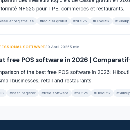
paratif des meilleurs logiciels de caisse gratuit en 202
formité NF525 pour TPE, commerces et restaurants.
isse enregistreuse
#logiciel gratuit
#NF525
#Hiboutik
#Sumup
FESSIONAL SOFTWARE
30 April 2026
5 min
st free POS software in 2026 | Comparati
parison of the best free POS software in 2026: Hibout
 small businesses, retail and restaurants.
OS
#cash register
#free software
#NF525
#Hiboutik
#Sumu