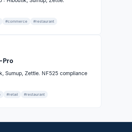
6 : Hiboutik, Sumup, Zettle.
#commerce
#restaurant
f-Pro
ik, Sumup, Zettle. NF525 compliance
p
#retail
#restaurant