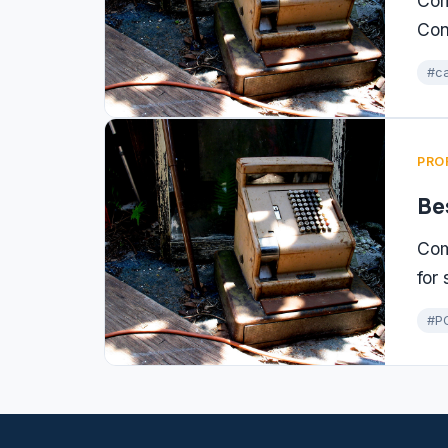
Com
Con
#ca
PRO
Be
Com
for
#P