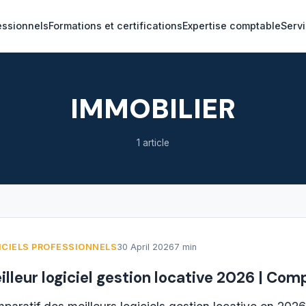
essionnels
Formations et certifications
Expertise comptable
Servi
IMMOBILIER
1 article
ICIELS PROFESSIONNELS
30 April 2026
7 min
illeur logiciel gestion locative 2026 | Com