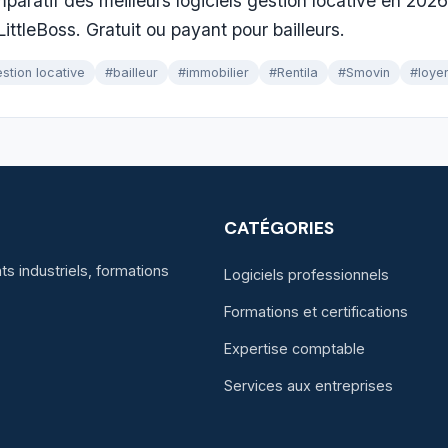
paratif des meilleurs logiciels gestion locative en 2026
ittleBoss. Gratuit ou payant pour bailleurs.
stion locative
#bailleur
#immobilier
#Rentila
#Smovin
#loye
CATÉGORIES
s industriels, formations
Logiciels professionnels
Formations et certifications
Expertise comptable
Services aux entreprises