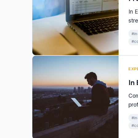
In 
str
#in
#c
EXP
In
Com
pro
#in
#co