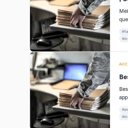
Mei
que
#fa
#in
ACC
Be
Bes
app
#el
#in