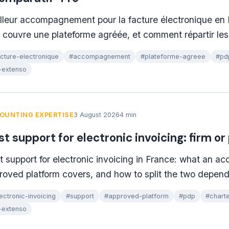
lleur accompagnement pour la facture électronique en 
 couvre une plateforme agréée, et comment répartir les d
cture-electronique
#accompagnement
#plateforme-agreee
#pd
-extenso
OUNTING EXPERTISE
3 August 2026
4 min
st support for electronic invoicing: firm o
t support for electronic invoicing in France: what an ac
roved platform covers, and how to split the two depen
ectronic-invoicing
#support
#approved-platform
#pdp
#chart
-extenso