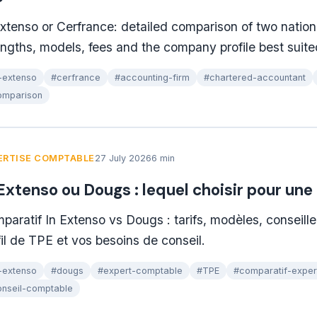
Extenso or Cerfrance: detailed comparison of two nation
engths, models, fees and the company profile best suite
-extenso
#cerfrance
#accounting-firm
#chartered-accountant
omparison
ERTISE COMPTABLE
27 July 2026
6 min
 Extenso ou Dougs : lequel choisir pour un
paratif In Extenso vs Dougs : tarifs, modèles, conseille
fil de TPE et vos besoins de conseil.
-extenso
#dougs
#expert-comptable
#TPE
#comparatif-exper
nseil-comptable