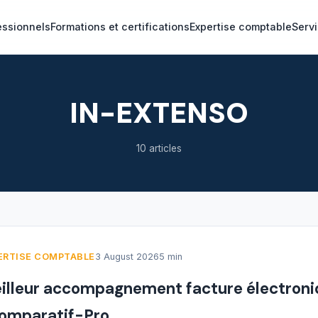
essionnels
Formations et certifications
Expertise comptable
Servi
IN-EXTENSO
10 articles
ERTISE COMPTABLE
3 August 2026
5 min
illeur accompagnement facture électroniq
Comparatif-Pro