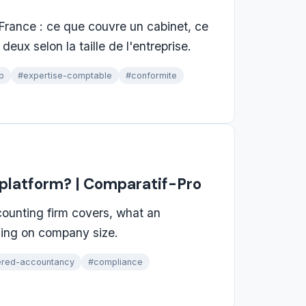
France : ce que couvre un cabinet, ce
eux selon la taille de l'entreprise.
p
#expertise-comptable
#conformite
r platform? | Comparatif-Pro
counting firm covers, what an
ding on company size.
ered-accountancy
#compliance