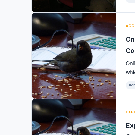
ACC
On
Co
Onl
whi
#on
EXP
Ex