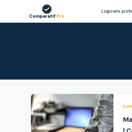
Logiciels prof
Comparatif
Pro
EXP
Me
| 