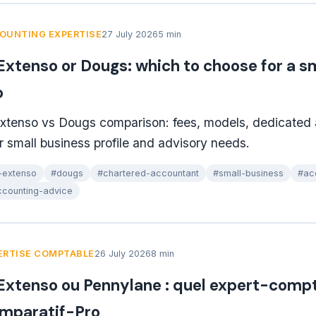
OUNTING EXPERTISE
27 July 2026
5 min
 Extenso or Dougs: which to choose for a s
o
Extenso vs Dougs comparison: fees, models, dedicated
r small business profile and advisory needs.
-extenso
#dougs
#chartered-accountant
#small-business
#ac
counting-advice
ERTISE COMPTABLE
26 July 2026
8 min
 Extenso ou Pennylane : quel expert-compta
mparatif-Pro