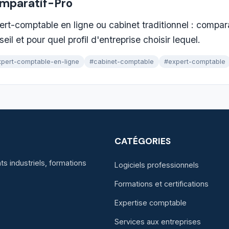
mparatif-Pro
ert-comptable en ligne ou cabinet traditionnel : compar
eil et pour quel profil d'entreprise choisir lequel.
pert-comptable-en-ligne
#cabinet-comptable
#expert-comptable
CATÉGORIES
s industriels, formations
Logiciels professionnels
Formations et certifications
Expertise comptable
Services aux entreprises