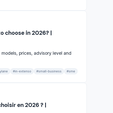
to choose in 2026? |
3 models, prices, advisory level and
ylane
#in-extenso
#small-business
#sme
hoisir en 2026 ? |