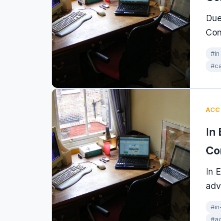
Due
Con
#in
#ca
ACC
In
Co
In 
adv
#in
#ac