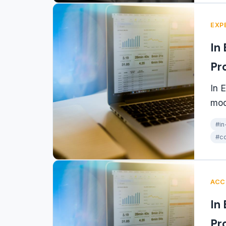
EXP
In
Pr
In 
modè
#in
#co
ACC
In
Pr