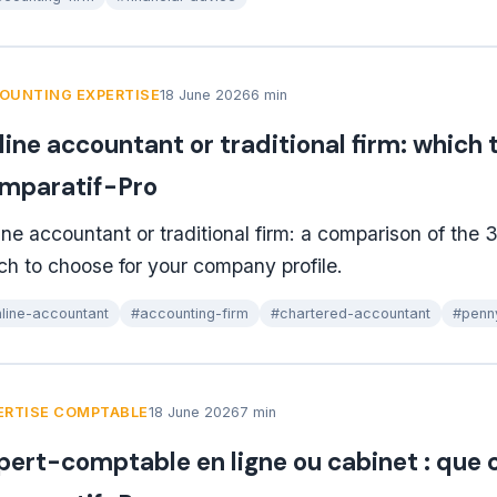
OUNTING EXPERTISE
18 June 2026
6 min
line accountant or traditional firm: which 
mparatif-Pro
ine accountant or traditional firm: a comparison of the 
ch to choose for your company profile.
line-accountant
#accounting-firm
#chartered-accountant
#penn
ERTISE COMPTABLE
18 June 2026
7 min
pert-comptable en ligne ou cabinet : que c