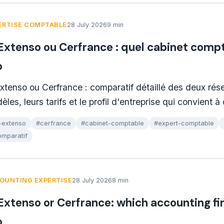
ERTISE COMPTABLE
28 July 2026
9 min
 Extenso ou Cerfrance : quel cabinet compt
o
Extenso ou Cerfrance : comparatif détaillé des deux rése
les, leurs tarifs et le profil d'entreprise qui convient 
-extenso
#cerfrance
#cabinet-comptable
#expert-comptable
mparatif
OUNTING EXPERTISE
28 July 2026
8 min
 Extenso or Cerfrance: which accounting f
o