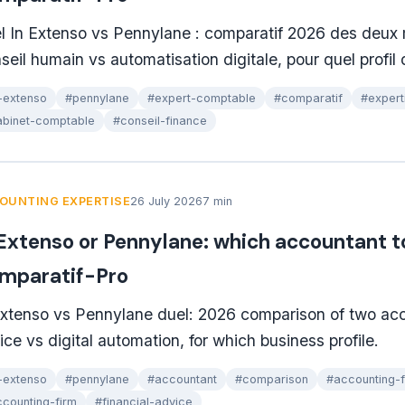
l In Extenso vs Pennylane : comparatif 2026 des deux 
seil humain vs automatisation digitale, pour quel profil 
-extenso
#pennylane
#expert-comptable
#comparatif
#expert
binet-comptable
#conseil-finance
OUNTING EXPERTISE
26 July 2026
7 min
 Extenso or Pennylane: which accountant t
mparatif-Pro
Extenso vs Pennylane duel: 2026 comparison of two ac
ice vs digital automation, for which business profile.
-extenso
#pennylane
#accountant
#comparison
#accounting-
counting-firm
#financial-advice