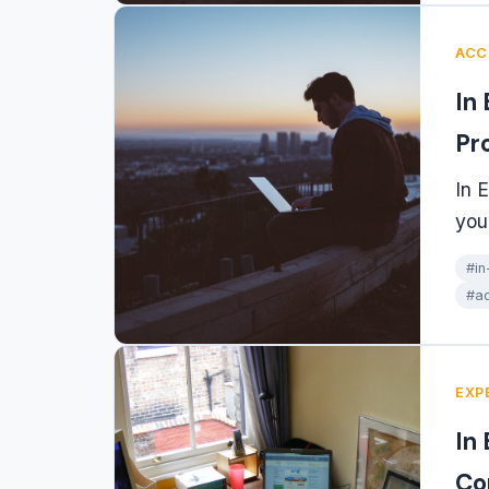
ACC
In
Pr
In 
you
#in
#ac
EXP
In
Co