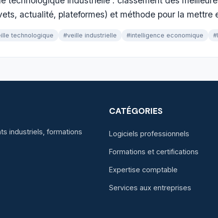
lle technologique industrielle : classement des meilleu
vets, actualité, plateformes) et méthode pour la mettre 
ille technologique
#veille industrielle
#intelligence economique
#
CATÉGORIES
s industriels, formations
Logiciels professionnels
Formations et certifications
Expertise comptable
Services aux entreprises