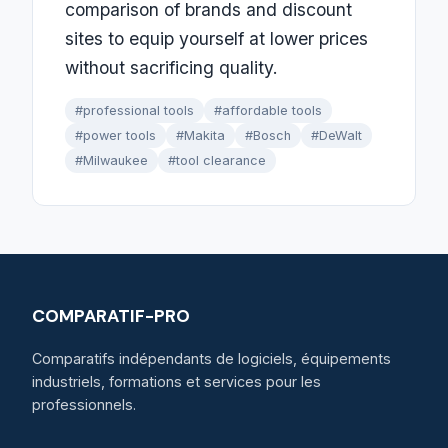
comparison of brands and discount
sites to equip yourself at lower prices
without sacrificing quality.
#professional tools
#affordable tools
#power tools
#Makita
#Bosch
#DeWalt
#Milwaukee
#tool clearance
COMPARATIF-PRO
Comparatifs indépendants de logiciels, équipements
industriels, formations et services pour les
professionnels.