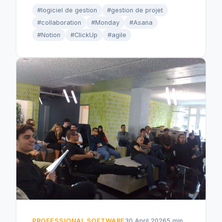
#logiciel de gestion
#gestion de projet
#collaboration
#Monday
#Asana
#Notion
#ClickUp
#agile
PROFESSIONAL SOFTWARE
30 April 2026
5 min