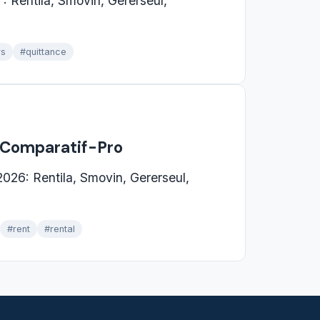
 : Rentila, Smovin, Gererseul,
rs
#quittance
 Comparatif-Pro
026: Rentila, Smovin, Gererseul,
#rent
#rental