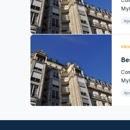
Com
MyL
#ge
PRO
Be
Com
MyL
#p