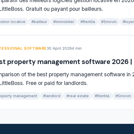
paratif des meilleurs logiciels gestion locative en 2026
ittleBoss. Gratuit ou payant pour bailleurs.
stion locative
#bailleur
#immobilier
#Rentila
#Smovin
#loye
FESSIONAL SOFTWARE
30 April 2026
4 min
st property management software 2026 |
parison of the best property management software in 2
ittleBoss. Free or paid for landlords.
roperty management
#landlord
#real estate
#Rentila
#Smovin