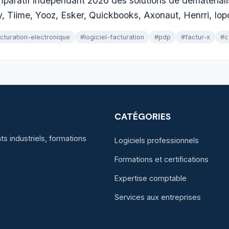
paratif independant 2026 des solutions de demateriali
y, Tiime, Yooz, Esker, Quickbooks, Axonaut, Henrri, Iop
cturation-electronique
#logiciel-facturation
#pdp
#factur-x
#c
CATÉGORIES
s industriels, formations
Logiciels professionnels
Formations et certifications
Expertise comptable
Services aux entreprises