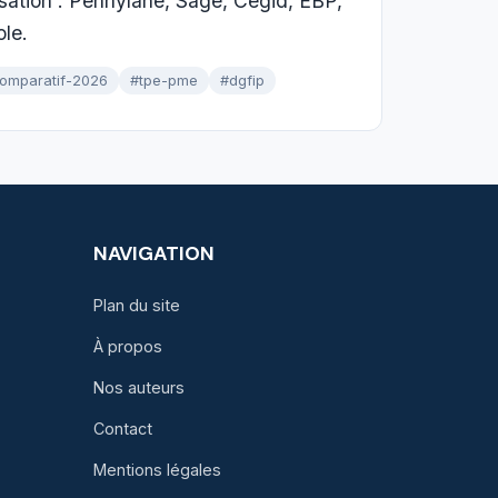
sation : Pennylane, Sage, Cegid, EBP,
ole.
omparatif-2026
#tpe-pme
#dgfip
NAVIGATION
Plan du site
À propos
Nos auteurs
Contact
Mentions légales